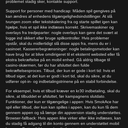
problemet stadig sker, kontakte support.
Support for personer med handicap: Måden spil gengives på
kan ændres af enhedens tilgængelighedsindstillinger. At slå
tvungen zoom eller tekstskalering fra og starte spillet igen kan
hjælpe, hvis et spil ikke indlæses korrekt. Skrivemaskiner og
overlays fra tredjeparter: nogle overlays kan gøre det svært at
logge ind sikkert eller bruge spilkontroller. Hvis problemer
opstår, skal du midlertidigt slå disse apps fra, mens du er i
casinoet. Kassererbegrænsninger: nogle betalingsmetoder kan
have brug for at blive omdirigeret til et eksternt websted eller få
ekstra bekræftelse på en mobil enhed. Gå aldrig tilbage til
casino-skærmen, før du har afsluttet den fulde
bekræftelsesproces. Tilbud, der kun er gode i kort tid: hvis et
tilbud siger, at det kun er godt i kort tid, skal du sikre, at du
udfører opt-in- og indbetalingstrinene på en stabil forbindelse.
For eksempel, hvis et tilbud kræver en kr30 indbetaling, skal du
sikre, at tilbuddet er afsluttet, før kampagnens slutdato.
Funktioner, der kun er tilgængelige i appen: Hvis SmokAce har
spil eller tilbud, der kun kan spilles i appen, kan du kun få dem
gennem appen og så længe din appversion stadig understøttes.
Browser-fallback: Hvis appen ikke virker eller ikke indlæses, kan
du stadig få adgang til din konto gennem en understøttet mobil