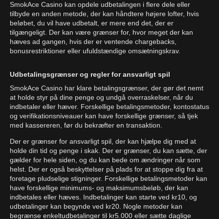
SmokAce Casino kan opdele udbetalingen i flere dele eller
tilbyde en anden metode, der kan håndtere højere lofter, hvis
beløbet, du vil have udbetalt, er mere end det, der er
tilgængeligt. Der kan være grænser for, hvor meget der kan
hæves ad gangen, hvis der er ventende chargebacks,
bonusrestriktioner eller ufuldstændige omsætningskrav.
Udbetalingsgrænser og regler for ansvarligt spil
SmokAce Casino har klare betalingsgrænser, der gør det nemt
at holde styr på dine penge og undgå overraskelser, når du
indbetaler eller hæver. Forskellige betalingsmetoder, kontostatus
og verifikationsniveauer kan have forskellige grænser, så tjek
med kassereren, før du bekræfter en transaktion.
Der er grænser for ansvarligt spil, der kan hjælpe dig med at
holde din tid og penge i skak. Der er grænser, du kan sætte, der
gælder for hele siden, og du kan bede om ændringer når som
helst. Der er også beskyttelser på plads for at stoppe dig fra at
foretage pludselige stigninger. Forskellige betalingsmetoder kan
have forskellige minimums- og maksimumsbeløb, der kan
indbetales eller hæves. Indbetalinger kan starte ved kr10, og
udbetalinger kan begynde ved kr20. Nogle metoder kan
begrænse enkeltudbetalinger til kr5.000 eller sætte daglige