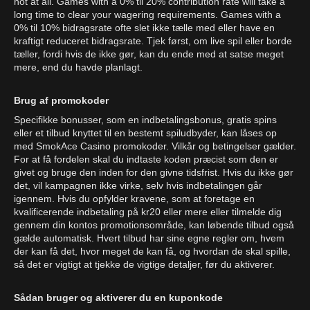
not at all. Games with a 0% til 20% contribution rate will take a
long time to clear your wagering requirements. Games with a
0% til 10% bidragsrate ofte slet ikke tælle med eller have en
kraftigt reduceret bidragsrate. Tjek først, om live spil eller borde
tæller, fordi hvis de ikke gør, kan du ende med at satse meget
mere, end du havde planlagt.
Brug af promokoder
Specifikke bonusser, som en indbetalingsbonus, gratis spins
eller et tilbud knyttet til en bestemt spiludbyder, kan låses op
med SmokAce Casino promokoder. Vilkår og betingelser gælder.
For at få fordelen skal du indtaste koden præcist som den er
givet og bruge den inden for den givne tidsfrist. Hvis du ikke gør
det, vil kampagnen ikke virke, selv hvis indbetalingen går
igennem. Hvis du opfylder kravene, som at foretage en
kvalificerende indbetaling på kr20 eller mere eller tilmelde dig
gennem din kontos promotionsområde, kan løbende tilbud også
gælde automatisk. Hvert tilbud har sine egne regler om, hvem
der kan få det, hvor meget de kan få, og hvordan de skal spille,
så det er vigtigt at tjekke de vigtige detaljer, før du aktiverer.
Sådan bruger og aktiverer du en kuponkode