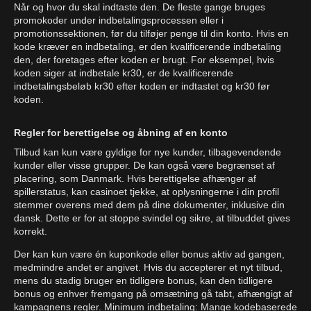
Når og hvor du skal indtaste den. De fleste gange bruges
promokoder under indbetalingsprocessen eller i
promotionssektionen, før du tilføjer penge til din konto. Hvis en
kode kræver en indbetaling, er den kvalificerende indbetaling
den, der foretages efter koden er brugt. For eksempel, hvis
koden siger at indbetale kr30, er de kvalificerende
indbetalingsbeløb kr30 efter koden er indtastet og kr30 før
koden.
Regler for berettigelse og åbning af en konto
Tilbud kan kun være gyldige for nye kunder, tilbagevendende
kunder eller visse grupper. De kan også være begrænset af
placering, som Danmark. Hvis berettigelse afhænger af
spillerstatus, kan casinoet tjekke, at oplysningerne i din profil
stemmer overens med dem på dine dokumenter, inklusive din
dansk. Dette er for at stoppe svindel og sikre, at tilbuddet gives
korrekt.
Der kan kun være én kuponkode eller bonus aktiv ad gangen,
medmindre andet er angivet. Hvis du accepterer et nyt tilbud,
mens du stadig bruger en tidligere bonus, kan den tidligere
bonus og enhver fremgang på omsætning gå tabt, afhængigt af
kampagnens regler. Minimum indbetaling: Mange kodebaserede