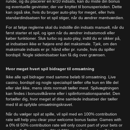
runde, og du placerer en kr10 indsats, kan du miste din bonus
og eventuelle gevinster, der var knyttet til bonusperioden. Dette
kan også ske, hvis du bruger auto-play for meget, eller hvis
standardindsatsen for et spil stiger, når du ændrer møntværdien.
For at følge reglerne skal du indstille din indsats manuelt, når du
først starter et spil, og igen når du ændrer indsatsmodi eller
køber funktioner. Sluk turbo og auto-play, indtil du er sikker på,
at indsatsen ikke er højere end det maksimale. Tjek, om den
maksimale indsats er pr. hånd eller pr. runde, hvis du spiller
bordspil. Nogle sideindsatser kan få dig over grænsen.
Hvor meget hvert spil bidrager til omsætning
Ikke alle spil bidrager med samme beløb til omsætning. Live
casino, bordspil og nogle specialspil tæller ofte kun en lille del
eller slet ikke, mens slots normalt tæller mest. Spilvægtningen
kan findes i bonusvilkårene eller i spilinformationspanelet. Den
fortæller dig, hvor meget af dine samlede indsatser der tæller
med til at opfylde omsætningskravet.
Når du vælger spil at spille, vil spil med en 100% contribution
rate will help you clear your welcome bonus faster. Games with
a 0% til 50% contribution rate will only count part of your bets or