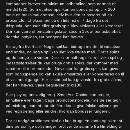
kampagner kræver en minimum indbetaling, som normalt er
mindst kr20. Som et eksempel kan en bonus på op til kr200
have en maksimal grænse, selv hvis den er baseret på en
procentdel. Et eksempel på en tidsfrist er 7 dage fra det
tidspunkt, bonusen eller gratis spin blev aktiveret eller krediteret.
Der kan være et omsætningskrav, såsom 35x af bonusbeløbet,
der skal opfyldes, før pengene kan hæves.
Bidrag fra hvert spil: Nogle spil kan bidrage mindre til indsatsen
end andre, og nogle spil kan slet ikke tælles med. Gratis spins
og de penge, de vinder. Der er normalt regler om, hvilke spil og
indsatsstørrelser du kan bruge gratis spins, der kommer med
rabatter eller promokoder. Gevinster fra gratis spins kan gives
som bonuspenge og kan skulle omsættes eller konverteres op til
et vist antal gange. For eksempel kan gevinster fra gratis spins,
der kan hæves, være begrænset til kr100.
Fair play og ansvarlig brug. SmokAce Casino kan nægte,
annullere eller tage tilbage promotionsfordele, hvis de ser tegn
på misbrug, som at oprette flere konti, give falske oplysninger
ved registrering eller ændre, hvordan bonusser fungerer.
For at undgå problemer skal du kun bruge én konto og sikre, at
dine personlige oplysninger forbliver de samme fra tilmelding til