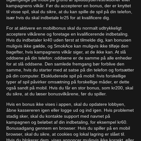
kampagnens vilkår. Før du accepterer en bonus, der er knyttet
til visse spil, skal du sikre, at du kan spille de spil på din telefon,
især hvis du skal indbetale kr25 for at kvalificere dig.
For at aktivere en mobilbonus skal du normalt udtrykkeligt
acceptere vilkårene og foretage en kvalificerende indbetaling.
Hvis du indbetaler kr40 uden først at tilmelde dig, kan bonusen
muligvis ikke gælde, og SmokAce kan muligvis ikke tilføje den
bagefter, hvis kampagnens vilkår siger, at de ikke kan. At slå
oddsene på din telefon: oddsene er de samme på alle enheder
for at slå oddsene. Den samlede fremgang bør forblive den
samme, hvis du starter med at satse på din telefon og fortsætter
på din computer. Ekskluderede spil på mobil: hvis forskellige
typer af spil påvirker omsætning på forskellige måder, er dette
også sandt på mobil. Hvis du får en stor bonus, som kr200, skal
du sikre, at du læser bonusvilkårene, før du spiller.
Hvis en bonus ikke vises i appen, skal du opdatere lobbyen,
åbne kassereren igen eller logge ud og ind igen. Hvis problemet
stadig sker, skal du kontakte support med navnet på
kampagnen og beløbet af din indbetaling, for eksempel kr60.
Bonusadgang gennem en browser: Hvis du spiller på en mobil
browser, skal du sikre, at cookies og lokal lagring er slået til.
Hvis du blokerer dem, vises annoncer muligvis ikke korrekt, eller