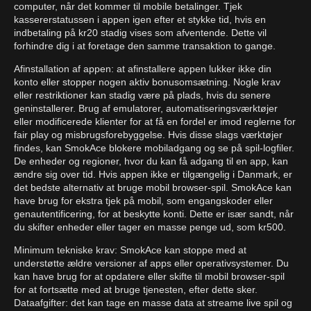
computer, når det kommer til mobile betalinger. Tjek
kassererstatussen i appen igen efter et stykke tid, hvis en
indbetaling på kr20 stadig vises som afventende. Dette vil
forhindre dig i at foretage den samme transaktion to gange.
Afinstallation af appen: at afinstallere appen lukker ikke din
konto eller stopper nogen aktiv bonusomsætning. Nogle krav
eller restriktioner kan stadig være på plads, hvis du senere
geninstallerer. Brug af emulatorer, automatiseringsværktøjer
eller modificerede klienter for at få en fordel er imod reglerne for
fair play og misbrugsforebyggelse. Hvis disse slags værktøjer
findes, kan SmokAce blokere mobiladgang og se på spil-logfiler.
De enheder og regioner, hvor du kan få adgang til en app, kan
ændre sig over tid. Hvis appen ikke er tilgængelig i Danmark, er
det bedste alternativ at bruge mobil browser-spil. SmokAce kan
have brug for ekstra tjek på mobil, som engangskoder eller
genautentificering, for at beskytte konti. Dette er især sandt, når
du skifter enheder eller tager en masse penge ud, som kr500.
Minimum tekniske krav: SmokAce kan stoppe med at
understøtte ældre versioner af apps eller operativsystemer. Du
kan have brug for at opdatere eller skifte til mobil browser-spil
for at fortsætte med at bruge tjenesten, efter dette sker.
Dataafgifter: det kan tage en masse data at streame live spil og